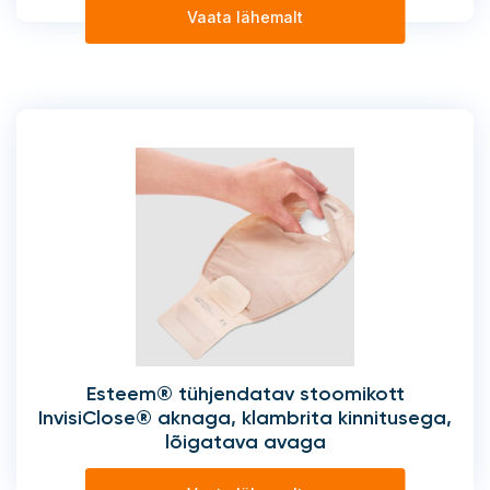
Vaata lähemalt
Esteem® tühjendatav stoomikott
InvisiClose® aknaga, klambrita kinnitusega,
lõigatava avaga