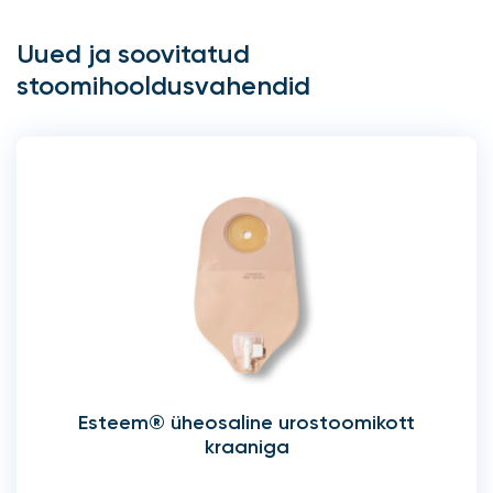
Uued ja soovitatud
stoomihooldusvahendid
Esteem® üheosaline urostoomikott
kraaniga