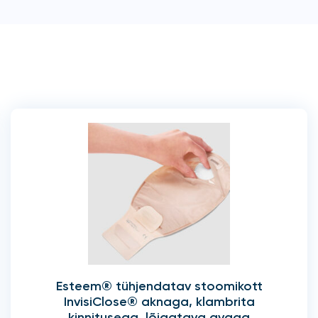
Esteem® tühjendatav stoomikott
InvisiClose® aknaga, klambrita