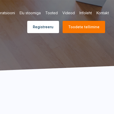
ratsiooni
Elu stoomiga
Tooted
Videod
Infoleht
Kontakt
Registreeru
Toodete tellimine