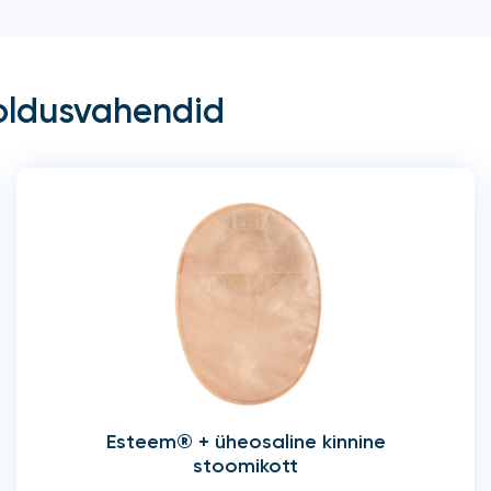
oldusvahendid
Esteem® + üheosaline kinnine
stoomikott