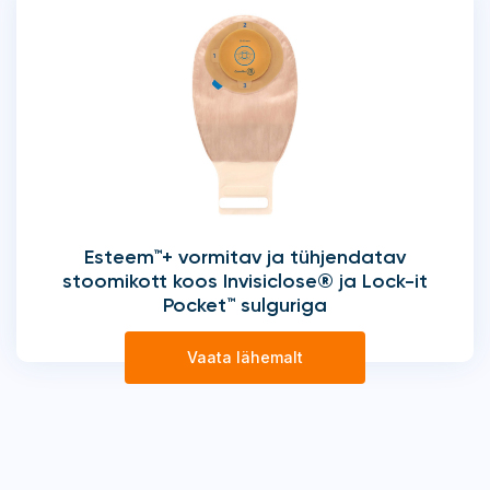
Esteem™+ vormitav ja tühjendatav
stoomikott koos Invisiclose® ja Lock-it
Pocket™ sulguriga
Vaata lähemalt