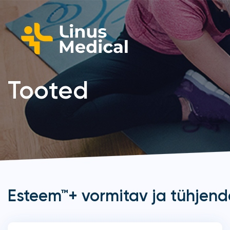
Tooted
Esteem™+ vormitav ja tühjen