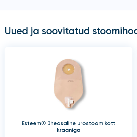
Uued ja soovitatud stoomiho
Esteem® üheosaline urostoomikott
kraaniga