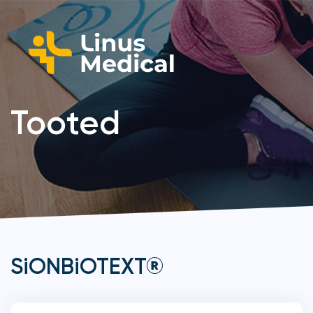
Tooted
SiONBiOTEXT®