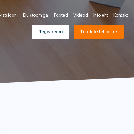
ratsiooni
Elu stoomiga
Tooted
Videod
Infoleht
Kontakt
Registreeru
Toodete tellimine