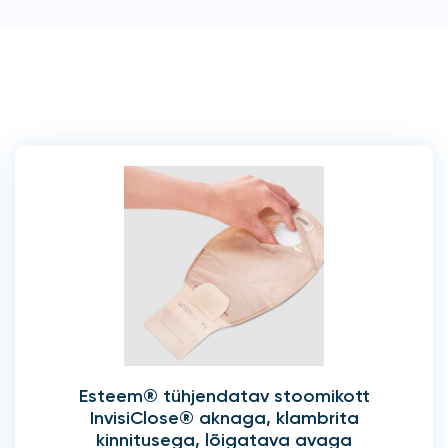
Esteem® tühjendatav stoomikott
InvisiClose® aknaga, klambrita
kinnitusega, lõigatava avaga