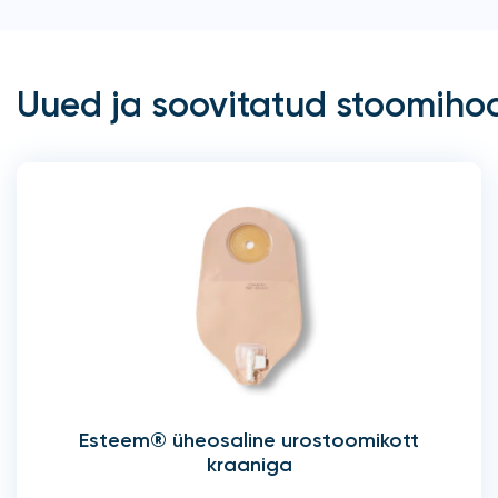
Uued ja soovitatud stoomiho
Esteem® üheosaline urostoomikott
kraaniga