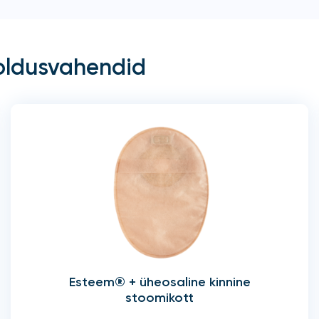
oldusvahendid
Esteem® + üheosaline kinnine
stoomikott