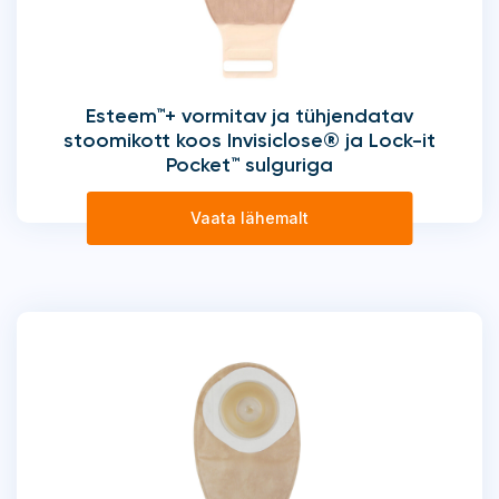
Esteem™+ vormitav ja tühjendatav
stoomikott koos Invisiclose® ja Lock-it
Pocket™ sulguriga
Vaata lähemalt