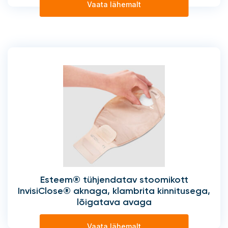
Vaata lähemalt
Esteem® tühjendatav stoomikott
InvisiClose® aknaga, klambrita kinnitusega,
lõigatava avaga
Vaata lähemalt