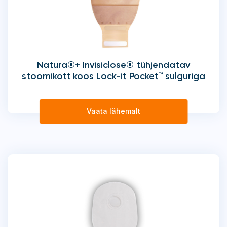
Natura®+ Invisiclose® tühjendatav
stoomikott koos Lock-it Pocket™ sulguriga
Vaata lähemalt