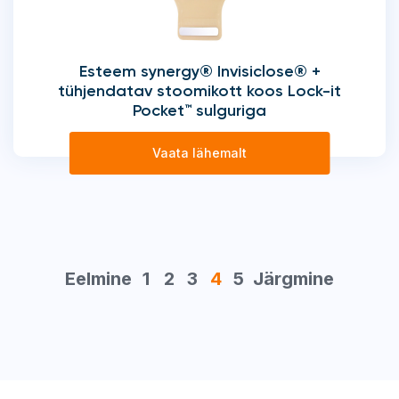
Esteem synergy® Invisiclose® +
tühjendatav stoomikott koos Lock-it
Pocket™ sulguriga
Vaata lähemalt
Eelmine
1
2
3
4
5
Järgmine