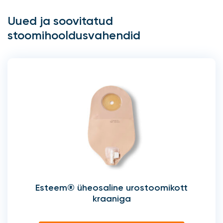
Uued ja soovitatud
stoomihooldusvahendid
Esteem® üheosaline urostoomikott
kraaniga