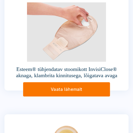
Esteem® tühjendatav stoomikott InvisiClose®
aknaga, klambrita kinnitusega, lõigatava avaga
Vaata lähemalt