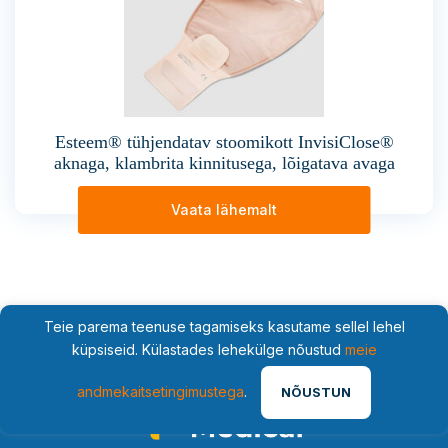
Esteem® tühjendatav stoomikott InvisiClose®
aknaga, klambrita kinnitusega, lõigatava avaga
Vaata lähemalt
Teie parema teenuse tagamiseks kasutame sellel lehel
küpsiseid. Külastades lehekülge nõustud
meie
andmekaitsetingimustega
.
NÕUSTUN