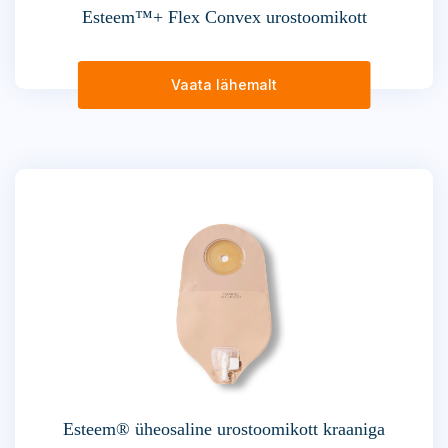
Esteem™+ Flex Convex urostoomikott
Vaata lähemalt
Esteem® üheosaline urostoomikott kraaniga