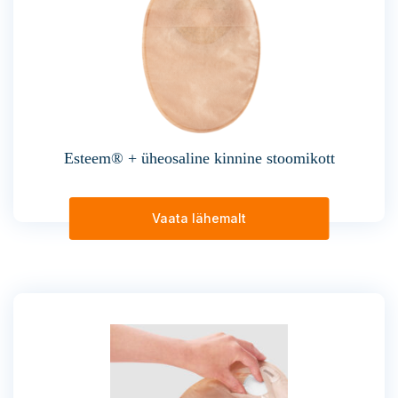
Esteem® + üheosaline kinnine stoomikott
Vaata lähemalt