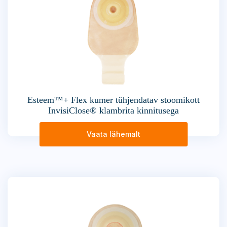
Esteem™+ Flex kumer tühjendatav stoomikott
InvisiClose® klambrita kinnitusega
Vaata lähemalt