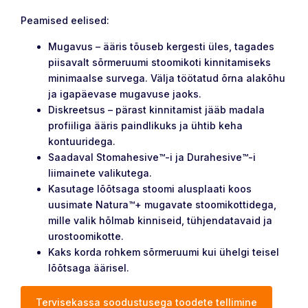
Peamised eelised:
Mugavus – ääris tõuseb kergesti üles, tagades
piisavalt sõrmeruumi stoomikoti kinnitamiseks
minimaalse survega. Välja töötatud õrna alakõhu
ja igapäevase mugavuse jaoks.
Diskreetsus – pärast kinnitamist jääb madala
profiiliga ääris paindlikuks ja ühtib keha
kontuuridega.
Saadaval Stomahesive™-i ja Durahesive™-i
liimainete valikutega.
Kasutage lõõtsaga stoomi alusplaati koos
uusimate Natura™+ mugavate stoomikottidega,
mille valik hõlmab kinniseid, tühjendatavaid ja
urostoomikotte.
Kaks korda rohkem sõrmeruumi kui ühelgi teisel
lõõtsaga äärisel.
Tervisekassa soodustusega toodete tellimine