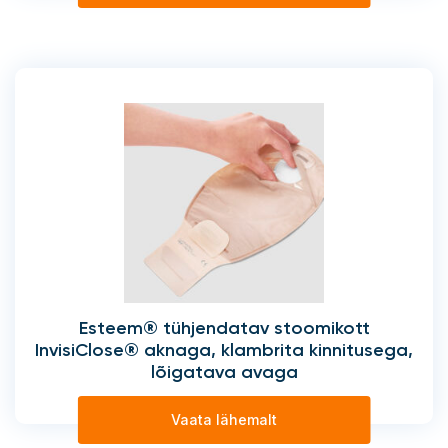
Esteem® tühjendatav stoomikott
InvisiClose® aknaga, klambrita kinnitusega,
lõigatava avaga
Vaata lähemalt