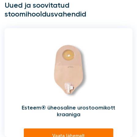
Uued ja soovitatud
stoomihooldusvahendid
Esteem® üheosaline urostoomikott
kraaniga
Vaata lähemalt