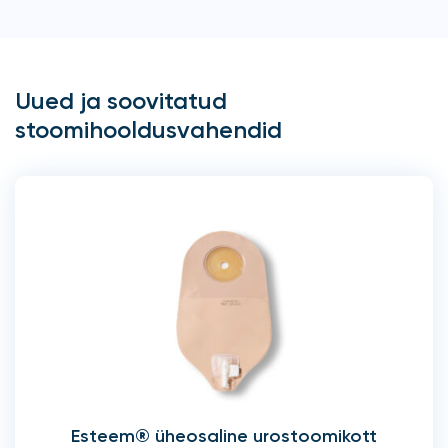
Uued ja soovitatud
stoomihooldusvahendid
Esteem® üheosaline urostoomikott