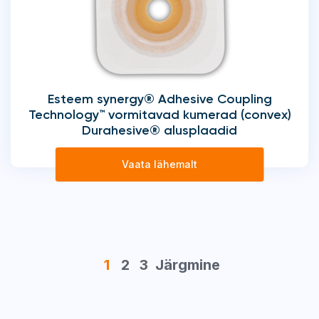
Esteem synergy® Adhesive Coupling
Technology™ vormitavad kumerad (convex)
Durahesive® alusplaadid
Vaata lähemalt
1
2
3
Järgmine