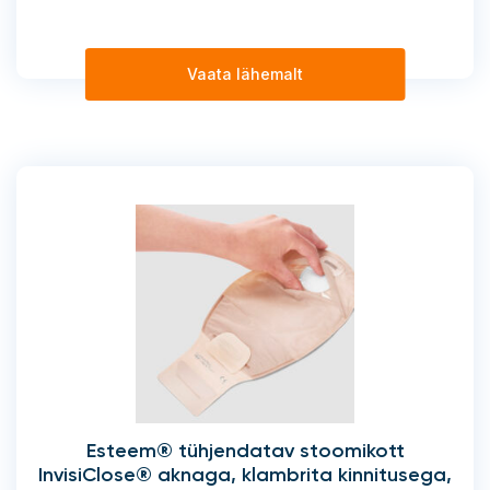
Vaata lähemalt
Esteem® tühjendatav stoomikott
InvisiClose® aknaga, klambrita kinnitusega,