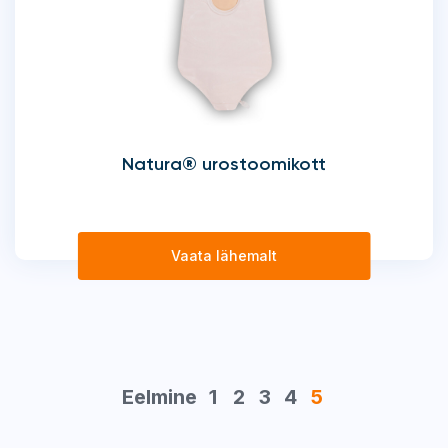
Natura® urostoomikott
Vaata lähemalt
Eelmine
1
2
3
4
5