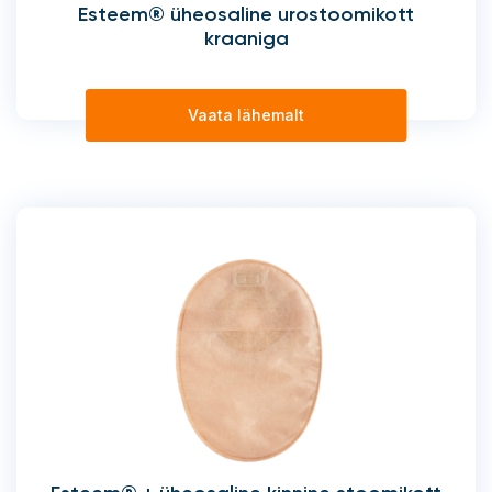
Esteem® üheosaline urostoomikott
kraaniga
Vaata lähemalt