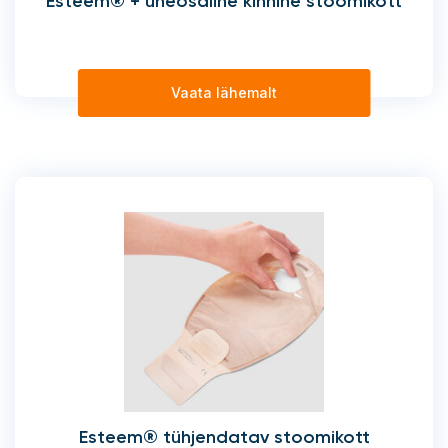
Esteem® + üheosaline kinnine stoomikott
Vaata lähemalt
Esteem® tühjendatav stoomikott