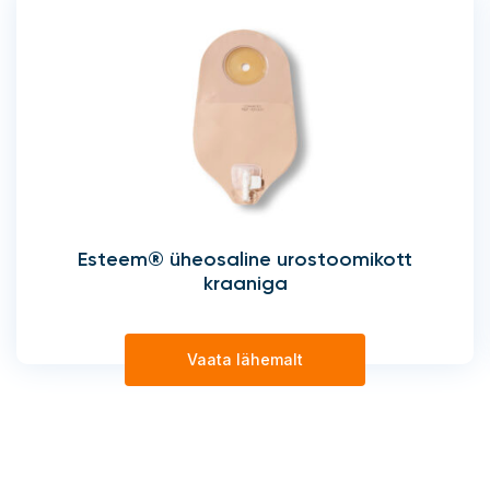
Esteem® üheosaline urostoomikott
kraaniga
Vaata lähemalt