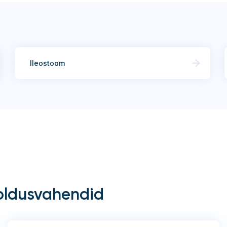
Ileostoom
oldusvahendid