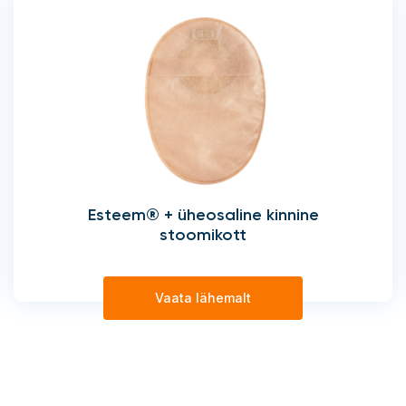
Esteem® + üheosaline kinnine
stoomikott
Vaata lähemalt