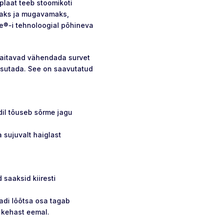
plaat teeb stoomikoti
maks ja mugavamaks,
e®-i tehnoloogial põhineva
 aitavad vähendada survet
kasutada. See on saavutatud
dil tõuseb sõrme jagu
 sujuvalt haiglast
 saaksid kiiresti
adi lõõtsa osa tagab
 kehast eemal.