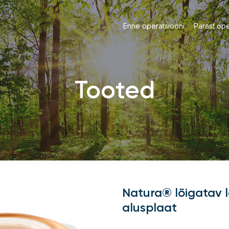
Enne operatsiooni
Pärast ope
Tooted
Natura® lõigatav 
alusplaat