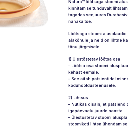
Natura™ lõõtsaga stoomi alus
kinnitamise tunduvalt lihtsa
tagades seejuures Durahesiv
nahakaitse.
Lõõtsaga stoomi alusplaadid
alakõhule ja neid on lihtne 
tänu järgmisele.
1) Ülestõstetav lõõtsa osa
– Lõõtsa osa stoomi alusplaa
kehast eemale.
– See aitab patsientidel minna
koduhooldusteenusele.
2) Lihtsus
– Nutikas disain, et patsiendid
igapäevaelu juurde naasta.
– Ülestõstetav stoomi aluspla
stoomikoti lihtsa ühendamise