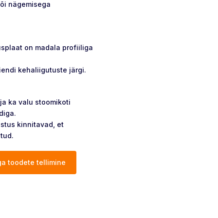
 või nägemisega
splaat on madala profiiliga
iendi kehaliigutuste järgi.
ja ka valu stoomikoti
diga.
stus kinnitavad, et
tud.
a toodete tellimine