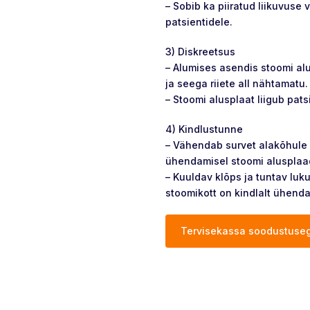
– Sobib ka piiratud liikuvuse
patsientidele.
3) Diskreetsus
– Alumises asendis stoomi alu
ja seega riiete all nähtamatu.
– Stoomi alusplaat liigub pats
4) Kindlustunne
– Vähendab survet alakõhule 
ühendamisel stoomi alusplaa
– Kuuldav klõps ja tuntav luku
stoomikott on kindlalt ühenda
Tervisekassa soodustuseg