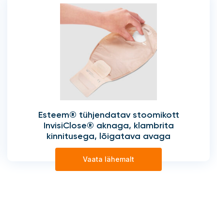
Esteem® tühjendatav stoomikott
InvisiClose® aknaga, klambrita
kinnitusega, lõigatava avaga
Vaata lähemalt