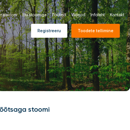
ratsiooni
Elu stoomiga
Tooted
Videod
Infoleht
Kontakt
Registreeru
Toodete tellimine
lõõtsaga stoomi